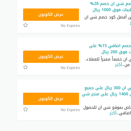
أفضل كود خصم شي ان خصم 20%
فوق 1000 ريال
HM11
عرض الكوبون
لى أفضل كود خصم شي ان
No Expires
كود شي ان خصم اضافي 15% على
 200 ريال
NNN
عرض الكوبون
ن خصماً مميزاً للعملاء،
من
...
أكثر
No Expires
كود خصم شي ان 300 ريال على جميع
المنتجات فوق 1400 ريال على متجر شي
NNN
عرض الكوبون
اص بموقع شي ان للحصول
No Expires
اضافي
...
أكثر