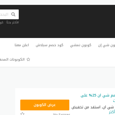
الأكثر بحثاً:
كو
تخطي
إلى
ون شي إن
كوبون نمشي
كود خصم سبلاش
اعلن معنا
المحتوى
الكوبونات المح
أقوى كود خصم شي ان 25% على
ت
NNN
عرض الكوبون
شي ان، استفد من تخفيض
أكثر
No Expires