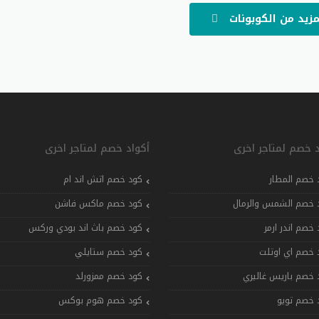
مزيد من الكوبونات
د خصم لمتاجر اخرى
أكواد خصم لمتاجر اخرى
 خصم المطار
كود خصم اتش اند ام
 خصم الشمس والرمال
كود خصم ماكس فاشن
 خصم اندر ارمر
كود خصم باث اند بودي وركس
 خصم اي اوتلت
كود خصم ستايلي
 خصم باريس غاليري
كود خصم ممزورلد
 خصم تويو
كود خصم هوم بوكس