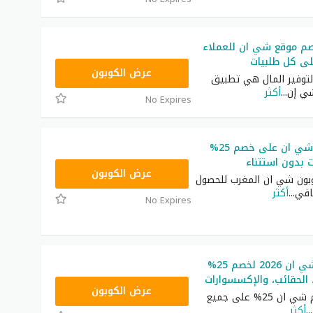
م موقع شي ان للعملاء
NNN
عرض الكوبون
توفير المال هي تطبيق
ي إن
...
أكثر
No Expires
كوبون خصم شي ان على خصم 25%
ت بدون استتناء
NNN
عرض الكوبون
ون شي ان المغرب للحصول
افي
...
أكثر
No Expires
رمز ترويجي شي ان 2026 لخصم 25%
 الحقائب، والإكسسوارات
NNN
عرض الكوبون
أكبر كود خصم شي ان 25% على جميع
...
أكثر