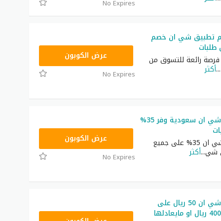
No Expires
م تطبيق شي ان خصم
NNN
عرض الكوبون
رصة رائعة للتسوق من
...
أكثر
No Expires
كوبون خصم شي ان سعودية وفر 35%
ات
NNN
عرض الكوبون
كوبون خصم شي ان 35% على جميع
ى شي
...
أكثر
No Expires
كوبون خصم شي ان 50 ريال على
طلبيات فوق 400 ريال او مايعادلها