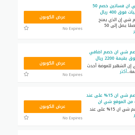
كود خصم شي ان فساتين خصم 50
فوق 400 ريال
HM11
عرض الكوبون
 شي إن الذي يمنح
المتسوقين خصمًا يصل إلى 50
No Expires
صم شي ان خصم اضافي
NNN
عرض الكوبون
 إن الشهير للموضة أحدث
مة
...
أكثر
No Expires
أحدث كود خصم شي ان 15% على عند
 من الموقع شي ان
NNN
عرض الكوبون
أحدث كود خصم شي ان 15% على عند
No Expires