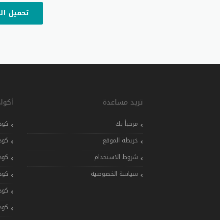
تحميل ال
تريد مساعدة
أكوا
مرحباً بك
كود
خريطة الموقع
كود
شروط الاستخدام
كود
سياسة الخصوصية
كود
كود
كود