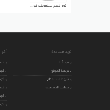
كود خصم سنتربوينت كوبون
تريد مساعدة
أكوا
مرحباً بك
كود
خريطة الموقع
كود
شروط الاستخدام
كود
سياسة الخصوصية
كود
كود
كود