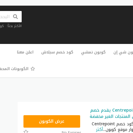
الأكثر بحثاً:
كو
تخطي
إلى
ون شي إن
كوبون نمشي
كود خصم سبلاش
اعلن معنا
المحتوى
الكوبونات المح
كود خصم Centrepoint يقدم خصم
AA65
عرض الكوبون
استخدم الآن كود خصم Centrepoint
ار موقع كوبون
...
أكثر
No Expires