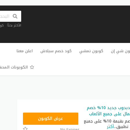
الأكثر بحثاً:
كو
تخطي
إلى
ون شي إن
كوبون نمشي
كود خصم سبلاش
اعلن معنا
المحتوى
الكوبونات المح
كوبون خصم دبدوب جديد 10% خصم
لمال على جميع الآلعاب
CP30
عرض الكوبون
أحصل على خصم بقيمة 10% على جميع
 تطبيق
...
أكثر
No Expires