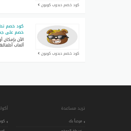
كود خصم دبدوب كوبون
كود خصم تطب
خصم على جمي
الآن بإمكان أو
ألعاب أطفاله
كود خصم دبدوب كوبون
تريد مساعدة
أكوا
مرحباً بك
كود