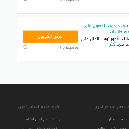
يق دبدوب للحصول على
ع طلبيات
CP30
عرض الكوبون
لياء الأمور توفير المال على
م مع
...
أكثر
No Expires
د خصم لمتاجر اخرى
أكواد خصم لمتاجر اخرى
 خصم المطار
كود خصم اتش اند ام