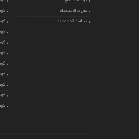
خريطة الموقع
كود
شروط الاستخدام
كود
سياسة الخصوصية
كود
كود
كود
كود
كود
كود
كود
كود
كود