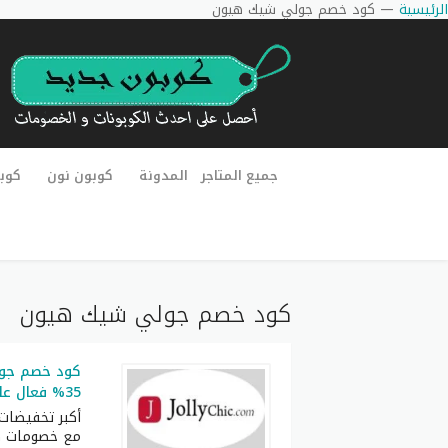
الرئيسية
—
كود خصم جولي شيك هيون
جميع المتاجر
المدونة
كوبون نون
كوب
كود خصم جولي شيك هيون
35% فعال على كل الطلبيات
أكبر تخفيضات
مع خصومات ها