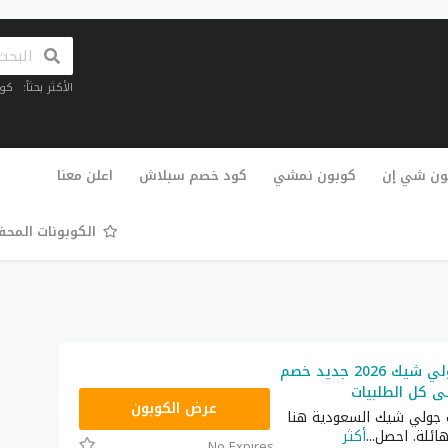
الأكثر بحثاً:
كو
تخطي
إلى
ون شي إن
كوبون نمشي
كود خصم سبلاش
اعلن معنا
المحتوى
الكوبونات المح
كود خصم جولي شيك 2026 جديد خصم
JLC32
عرض الكوبون
 جولي شيك السعودية هنا
ئلة. احصل
...
أكثر
No Expires