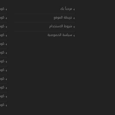
مرحباً بك
كود
خريطة الموقع
كود
شروط الاستخدام
كود
سياسة الخصوصية
كود
كود
كود
كود
كود
كود
كود
كود
كود