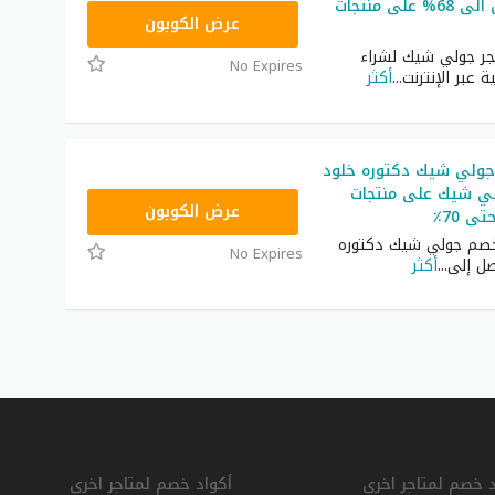
خصومات تصل الى 68% على منتجات
JLC32
عرض الكوبون
ر جولي شيك لشراء
No Expires
ة عبر الإنترنت
...
أكثر
ولي شيك دكتوره خلود
ي شيك على منتجات
CPJ15
عرض الكوبون
ى 70٪
خصم جولي شيك دكتوره
No Expires
صل إلى
...
أكثر
د خصم لمتاجر اخرى
أكواد خصم لمتاجر اخرى