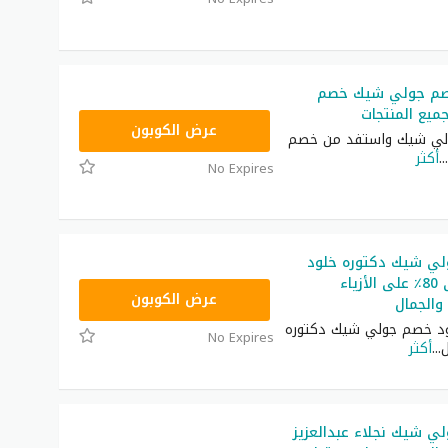
صم جولي شيك خصم
يع المنتجات
CPJ15
عرض الكوبون
ي شيك واستفد من خصم
...
أكثر
No Expires
ي شيك دكتوره خلود
خصومات حتى 80٪ على الأزياء
JLC32
عرض الكوبون
 والجمال
د خصم جولي شيك دكتوره
No Expires
ل
...
أكثر
ي شيك نجلاء عبدالعزيز