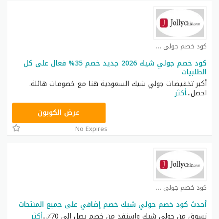
كود خصم جولي شيك كوبون
كود خصم جولي شيك 2026 جديد خصم 35% فعال على كل
الطلبيات
أكبر تخفيضات جولي شيك السعودية هنا مع خصومات هائلة.
احصل
...
أكثر
JLC32
عرض الكوبون
No Expires
كود خصم جولي شيك كوبون
أحدث كود خصم جولي شيك خصم إضافي على جميع المنتجات
تسوق من جولي شيك واستفد من خصم يصل إلى 70٪
...
أكثر