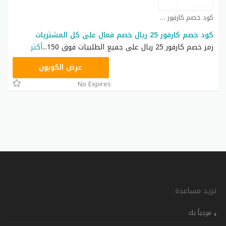
كود خصم كارفور كوبون
كود خصم كارفور 25 ريال خصم فعال على كل المشتريات
رمز خصم كارفور 25 ريال على جميع الطلبيات فوق 150
...
أكثر
CD65
عرض الكوبون
No Expires
تريد مساعدة
مرحباً بك