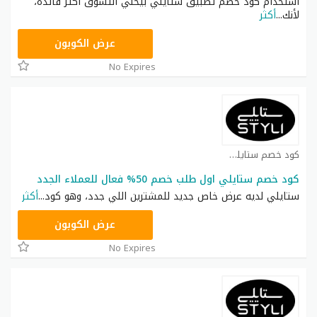
استخدام كود خصم تطبيق ستايلي بيخلي التسوق أكثر فائدة،
لأنك
...
أكثر
D8D
عرض الكوبون
No Expires
كود خصم ستايلي شوب كوبون
كود خصم ستايلي اول طلب خصم 50% فعال للعملاء الجدد
ستايلي لديه عرض خاص جديد للمشترين اللي جدد، وهو كود
...
أكثر
FD3
عرض الكوبون
No Expires