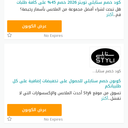
كود خصم ستايلي تويتر 2026 خصم 45% على كافة طلبات
هل تبحث لشراء أفضل مجموعة من الملابس بأسعار رخيصة؟
قم
...
أكثر
FD3
عرض الكوبون
No Expires
كود خصم ستايلي شوب كوبون
كوبون خصم ستايلي للحصول على تخفيضات إضافية على كل
طلبياتكم
تسوق من موقع Styli أحدث الملابس والإكسسوارات التي لا
تفشل
...
أكثر
FD3
عرض الكوبون
No Expires