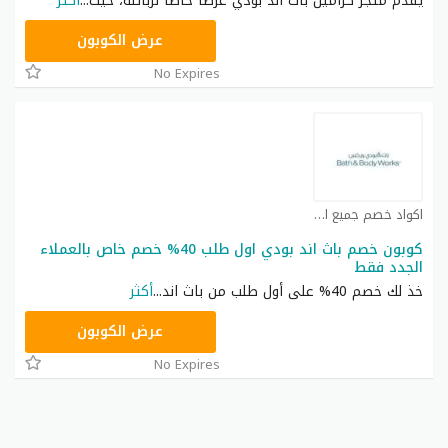
يقدّم متجر كراميل باث اند بودي عرضًا خاصًا لزبائنه، حيث
...
أكثر
ACQI
عرض الكوبون
No Expires
اكواد خصم جميع المتاجر العربية كوبون
كوبون خصم باث اند بودي اول طلب 40% خصم خاص بالعملاء
الجدد فقط
خذ لك خصم 40% على أول طلب من باث اند
...
أكثر
ACQI
عرض الكوبون
No Expires