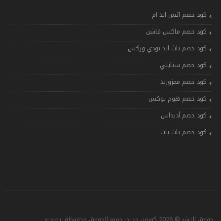
كود خصم اتش اند ام
كود خصم ماكس فاشن
كود خصم باث اند بودي وركس
كود خصم ستايلي
كود خصم ممزورلد
كود خصم هوم بوكس
كود خصم أديداس
كود خصم بات بات
حقوق النشر © 2026 كوبون جديد. جميع الحقوق محفوظة. تصميم