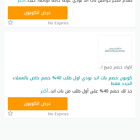
يقدّم متجر كراميل باث اند بودي عرضًا خاصًا لزبائنه، حيث
...
أكثر
ACQI
عرض الكوبون
No Expires
اكواد خصم جميع المتاجر العربية كوبون
كوبون خصم باث اند بودي اول طلب 40% خصم خاص بالعملاء
الجدد فقط
خذ لك خصم 40% على أول طلب من باث اند
...
أكثر
ACQI
عرض الكوبون
No Expires