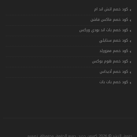
كود خصم اتش اند ام
كود خصم ماكس فاشن
كود خصم باث اند بودي وركس
كود خصم ستايلي
كود خصم ممزورلد
كود خصم هوم بوكس
كود خصم أديداس
كود خصم بات بات
حقوق النشر © 2026 كوبون جديد. جميع الحقوق محفوظة. تصميم