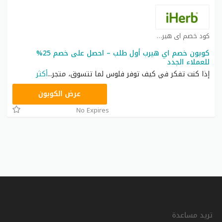
كود خصم اي هيرب كوبون
كوبون خصم اي هيرب أول طلب – احصل على خصم 25%
للعملاء الجدد
إذا كنت تفكر في كيف توفر فلوس لما تتسوق، متجر
...
أكثر
OBP3235
عرض الكوبون
No Expires
تريد مساعدة