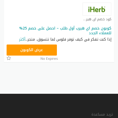
كود خصم اي هيرب كوبون
كوبون خصم اي هيرب أول طلب – احصل على خصم 25%
للعملاء الجدد
إذا كنت تفكر في كيف توفر فلوس لما تتسوق، متجر
...
أكثر
OBP3235
عرض الكوبون
No Expires
تريد مساعدة