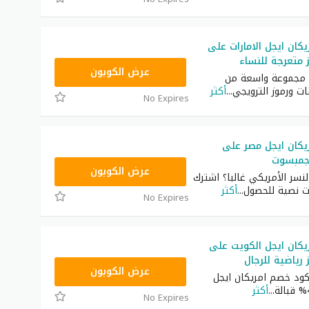
كان ايجل الامارات على
 متعرجة للنساء
AU6S
عرض الكوبون
ية مجموعة واسعة من
ت ورموز الترويجي
...
أكثر
No Expires
يكان ايجل مصر على
لجمبسوت
AQVM
عرض الكوبون
سر الأمريكي غالبا؟ اشترك
ت نصية للحصول
...
أكثر
No Expires
كان ايجل الكويت على
 رياضية للرجال
AQVM
عرض الكوبون
ود خصم امريكان ايجل
...
أكثر
No Expires