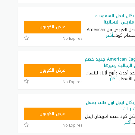
كان ايجل السعودية
لابس النسائية
AQVM
عرض الكوبون
احصل على أفضل العروض من American
...
أكثر
No Expires
كود خصم American Eagle جديد خصم
الرجالية وغيرها
AQVM
عرض الكوبون
د أحدث وأروع أزياء للنساء
 الأسعار
...
أكثر
No Expires
يكان ايجل اول طلب يعمل
تريات
AQVM
عرض الكوبون
ل كود خصم امريكان ايجل
...
أكثر
No Expires