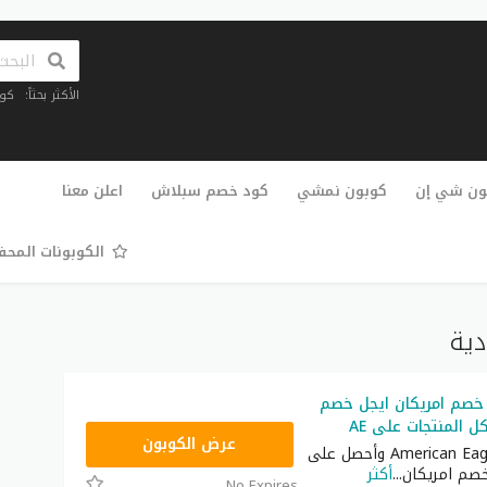
الأكثر بحثاً:
كو
تخطي
إلى
ون شي إن
كوبون نمشي
كود خصم سبلاش
اعلن معنا
المحتوى
الكوبونات المح
دية
خصم امريكان ايجل خصم
 المنتجات على AE
AQVM
عرض الكوبون
تسوق في American Eagle وأحصل على
صم امريكان
...
أكثر
No Expires