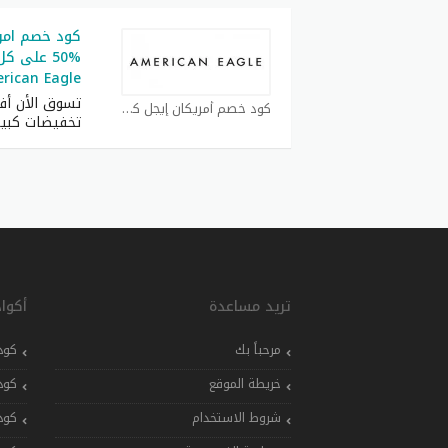
%50 على 
rican Eagle
تسوق الأن أف
كود خصم أمريكان إيجل كوبون
تخفيضات كبير
تريد مساعدة
أكوا
مرحباً بك
كود
خريطة الموقع
كود
شروط الاستخدام
كود