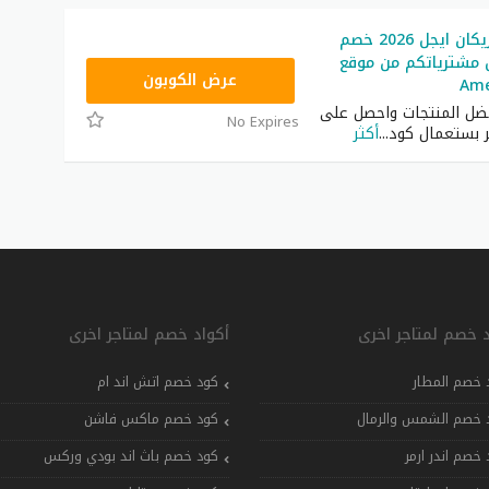
كود خصم امريكان ايجل 2026 خصم
كل مشترياتكم من موقع
AQVM
عرض الكوبون
Ame
ضل المنتجات واحصل على
No Expires
 بستعمال كود
...
أكثر
د خصم لمتاجر اخرى
أكواد خصم لمتاجر اخرى
 خصم المطار
كود خصم اتش اند ام
 خصم الشمس والرمال
كود خصم ماكس فاشن
 خصم اندر ارمر
كود خصم باث اند بودي وركس