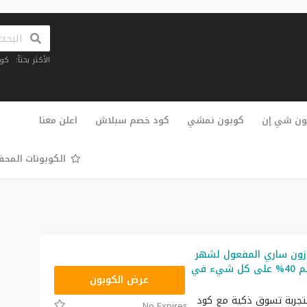
الأكثر بحثاً:
كو
تخطي
إلى
ون شي إن
كوبون نمشي
كود خصم سبلاش
اعلن معنا
المحتوى
الكوبونات المح
زون ساري المفعول لشهر
أغسطس خصم 40% على كل شيء في
SAVE
عرض الكوبون
بتجربة تسوق ذكية مع كود
No Expires