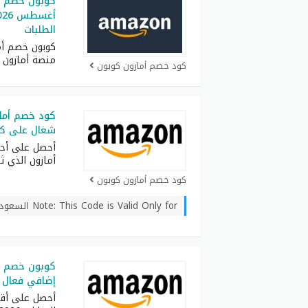
كوبون خصم ا
الطلبات
منصة أمازون 
كود خصم أمازون كوبون
شغال على كل
أحصل على أح
أمازون الذي ث
كود خصم أمازون كوبون
Note: This Code is Valid Only for السعودية
إضافي فعال ل
أحصل على أقو