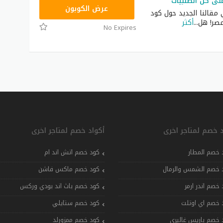
VISA15
عرض الكوبون
 مقالنا الجديد حول كود
صر! هل
...
أكثر
No Expires
د خصم لمتاجر اخرى
أكواد خصم لمتاجر اخرى
 خصم المطار
كود خصم اتش اند ام
 خصم الشمس والرمال
كود خصم ماكس فاشن
 خصم اندر ارمر
كود خصم باث اند بودي وركس
 خصم اي اوتلت
كود خصم ستايلي
 خصم باريس غاليري
كود خصم ممزورلد