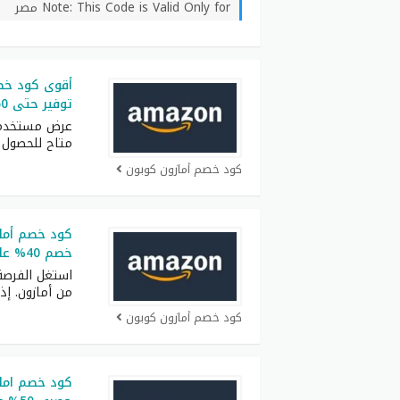
Note: This Code is Valid Only for مصر
توفير حتى 50% على الأجهزة المنزلية
عرض مستخدم أ
متاح للحصول 
كود خصم أمازون كوبون
كود خصم أما
خصم 40% على جميع الطلبيات
استغل الفرصة
من أمازون. إذ
كود خصم أمازون كوبون