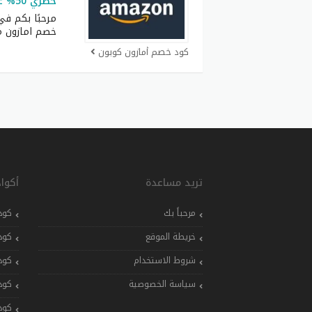
حصري 50% على كل الطلبيات
مرحبًا بكم في
خصم امازون م
كود خصم أمازون كوبون
تريد مساعدة
أكوا
مرحباً بك
كود
خريطة الموقع
كود
شروط الاستخدام
كود
سياسة الخصوصية
كود
كود