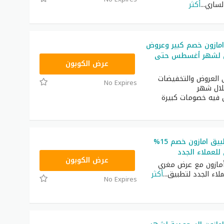
لساري
...
أكثر
مازون خصم كبير وعروض
ون لشهر أغسطس حتى
NEW30
عرض الكوبون
 العروض والتخفيضات
No Expires
لال شهر
ن فيه خصومات كبيرة
كود خصم تطبيق امازون خصم 15%
لعملاء الجدد
NEW20
عرض الكوبون
مازون مع عرض مغري
اء الجدد لتطبيق
...
أكثر
No Expires