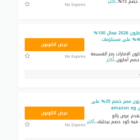
...
أكثر
No Expires
رمز ترويجي أمازون 2026 فعال 100%
لتوفير حتى 40% على مستلزمات
SAVE
عرض الكوبون
زون الامارات رمز القسيمة
No Expires
خصم أمازون
...
أكثر
كود خصم أمازون مصر خصم 35% على
ama
BM150
عرض الكوبون
تقدم عرض رائع
فيه كود خصم بيخليك
...
أكثر
No Expires