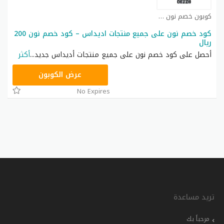
كوبون خصم نون كوبون
كود خصم نون على جميع منتجات اديداس – كود خصم نون 200
ريال
أحصل على كود خصم نون على جميع منتجات أديداس جديد
...
أكثر
RRF9
عرض الكوبون
No Expires
تريد مساعدة
مرحباً بك