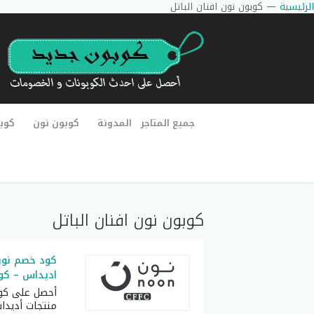
الرئيسية
—
كوبون نون افنان الباتل
جميع المتاجر
المدونة
كوبون نون
كوب
كوبون نون افنان الباتل
كود خصم نون
اديداس – كود خص
أحصل على كو
منتجات أديدا