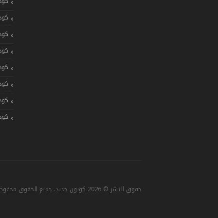
كود
كود
كود
كود
كود
كود
كود
كود
حقوق النشر © 2026 كوبون جديد. جميع الحقوق محفوظة. تصميم