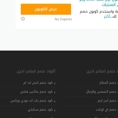
RRF24
عرض الكوبون
صة واستخدم كوبون خصم
 لك
...
أكثر
No Expires
د خصم لمتاجر اخرى
أكواد خصم لمتاجر اخرى
 خصم المطار
كود خصم اتش اند ام
 خصم الشمس والرمال
كود خصم ماكس فاشن
 خصم اندر ارمر
كود خصم باث اند بودي وركس
 خصم اي اوتلت
كود خصم ستايلي