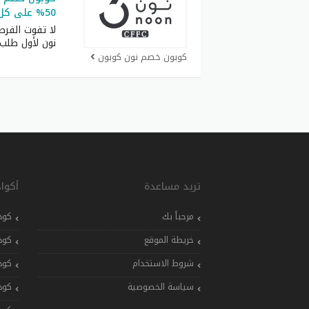
50% على كل المنتجات
لا تفوت الفر
نون لأول طلب
كوبون خصم نون كوبون
تريد مساعدة
أكوا
مرحباً بك
كود
خريطة الموقع
كود
شروط الاستخدام
كود
سياسة الخصوصية
كود