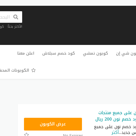
الأكثر بحثاً:
كو
تخطي
إلى
ون شي إن
كوبون نمشي
كود خصم سبلاش
اعلن معنا
المحتوى
الكوبونات المح
 على جميع منتجات
م نون 200 ريال
RRF9
عرض الكوبون
د خصم نون على جميع
س جديد
...
أكثر
No Expires