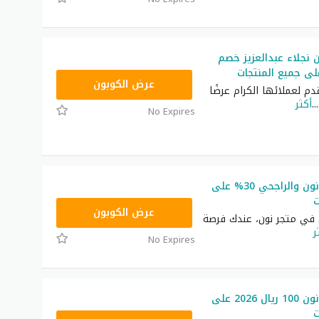
نجلاء عبدالعزيز خصم
RRF24
عرض الكوبون
دم لعملائها الكرام عرضًا
...
أكثر
No Expires
كوبون خصم نون والراجحي 30% على
ت
RRF24
عرض الكوبون
 في متجر نون، عندك فرصة
ر
No Expires
كوبون خصم نون 100 ريال 2026 على
ت