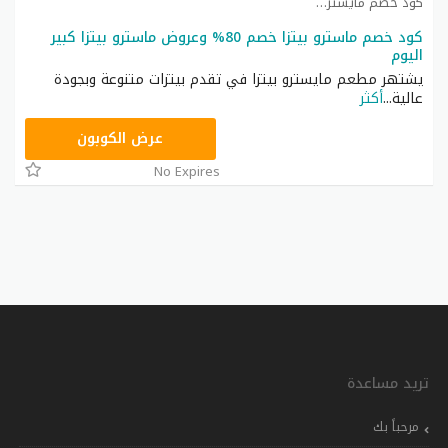
كود خصم مايسترو بيتزا كوبون
كود خصم ماسترو بيتزا خصم 80% وعروض ماسترو بيتزا كبير
اليوم
يشتهر مطعم مايسترو بيتزا في تقدم بيتزات متنوعة وبجودة
عالية
...
أكثر
DELIVERY
عرض الكوبون
No Expires
تريد مساعدة
مرحباً بك