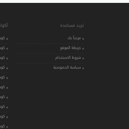
تريد مساعدة
أكوا
مرحباً بك
كود
خريطة الموقع
كود
شروط الاستخدام
كود
سياسة الخصوصية
كود
كود
كود
كود
كود
كود
كود