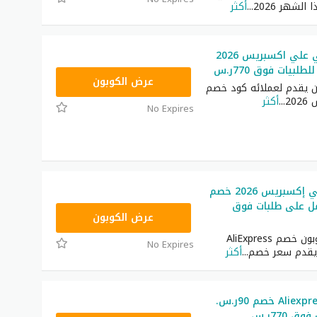
لشهر 2026
...
أكثر
الرمز الترويجي علي اكسبريس 2026
PDGCC3
عرض الكوبون
ن يقدم لعملائه كود خصم
20
...
أكثر
No Expires
كود خصم علي إكسبريس 2026 خصم
عمل على طلبات فوق
FSGCC36
عرض الكوبون
احصل على كوبون خصم AliExpress
No Expires
 يقدم سعر خصم
...
أكثر
كود خصم Aliexpress خصم 90ر.س.
 770ر.س