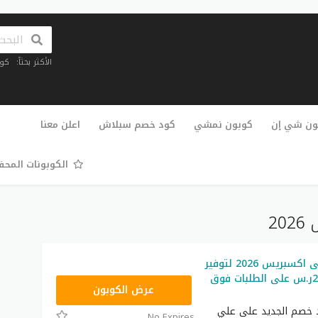
الأكثر بحثاً:
كو
تخطي
إلى
ون شي إن
كوبون نمشي
كود خصم سبلاش
اعلن معنا
المحتوى
الكوبونات المح
2
كود خصم على اكسبريس 2026 لتوفير
المال خصم 25ر.س على الطلبات فوق
FSGCC07
عرض الكوبون
 خصم الجديد على علي
No Expires