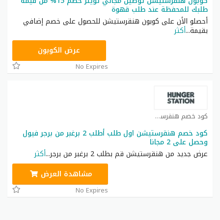
كوبون هنقرستيشن توصيل مجاني تويتر خصم 15% من قيمة
طلبك للمحفظة عند طلب قهوة
أحصلو الأن على كوبون هنقرستيشن للحصول على خصم إضافي
بقيمة
...
أكثر
@QOPJ86
عرض الكوبون
No Expires
كود خصم هنقرستيشن كوبون
كود خصم هنقرستيشن اول طلب أطلب 2 برغبر من برجر فيول
وحصل على 2 مجانا
عرض جديد من هنقرستيشن قم بطلب 2 برغبر من برجر
...
أكثر
مشاهدة العرض
No Expires