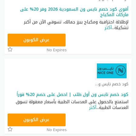
أقوى كود خصم نايس ون السعودية 2026 وفر 20% على
ماركات المكياج
لإطلالة احترافية ومكياج يبرز جمالك، تسوقي الآن من أكبر
تشكيلة
...
أكثر
ARB11
عرض الكوبون
No Expires
كود خصم نايس ون كوبون
كود خصم نايس ون أول طلب | احصل على خصم 20% فوراً
استمتع بالحصول على العدسات الطبية بأسعار معقولة تسوق
العدسات الطبية
...
أكثر
AA8
عرض الكوبون
No Expires