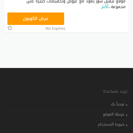
موقع ليفيل شوز يعود مع عروض وتخفيضات كبيرة على
مجموعة
...
أكثر
ABB170
عرض الكوبون
No Expires
تريد مساعدة
مرحباً بك
خريطة الموقع
شروط الاستخدام