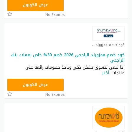
DR88
عرض الكوبون
No Expires
كود خصم ممزورلد كوبون
كود خصم ممزورلد الراجحي 2026 خصم 30% خاص بعملاء بنك
الراجحي
إذا تبغى تتسوق بشكل ذكي وتاخذ خصومات رائعة على
منتجات
...
أكثر
DR88
عرض الكوبون
No Expires