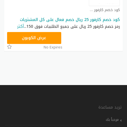
كود خصم كارفور كوبون
كود خصم كارفور 25 ريال خصم فعال على كل المشتريات
رمز خصم كارفور 25 ريال على جميع الطلبيات فوق 150
...
أكثر
CD65
عرض الكوبون
No Expires
تريد مساعدة
مرحباً بك