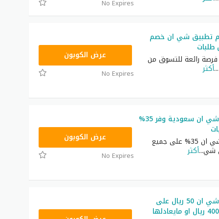
No Expires
م تطبيق شي ان خصم
NNN
عرض الكوبون
رصة رائعة للتسوق من
...
أكثر
No Expires
كوبون خصم شي ان سعودية وفر 35%
ات
NNN
عرض الكوبون
كوبون خصم شي ان 35% على جميع
ى شي
...
أكثر
No Expires
كوبون خصم شي ان 50 ريال على
طلبيات فوق 400 ريال او مايعادلها