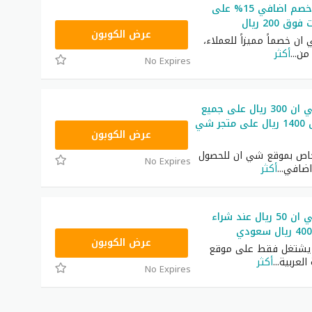
كود شي ان خصم اضافي 15% على
 200 ريال
NNN
عرض الكوبون
ن خصماً مميزاً للعملاء،
من
...
أكثر
No Expires
كود خصم شي ان 300 ريال على جميع
المنتجات فوق 1400 ريال على متجر شي
NNN
عرض الكوبون
اص بموقع شي ان للحصول
No Expires
اضافي
...
أكثر
كود خصم شي ان 50 ريال عند شراء
NNN
عرض الكوبون
ن يشتغل فقط على موقع
العربية
...
أكثر
No Expires