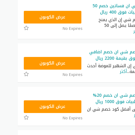
كود خصم شي ان فساتين خصم 50
فوق 400 ريال
HM11
عرض الكوبون
 شي إن الذي يمنح
المتسوقين خصمًا يصل إلى 50
No Expires
صم شي ان خصم اضافي
NNN
عرض الكوبون
 إن الشهير للموضة أحدث
مة
...
أكثر
No Expires
أفضل كود خصم شي ان خصم 20%
فوق 1000 ريال
HM11
عرض الكوبون
لى أفضل كود خصم شي ان
No Expires