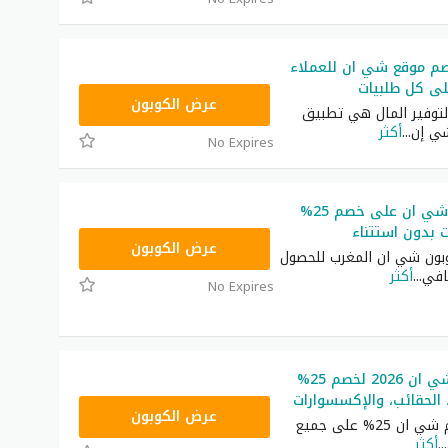
م موقع شي ان للعملاء
NNN
عرض الكوبون
توفير المال هي تطبيق
ي إن
...
أكثر
No Expires
كوبون خصم شي ان على خصم 25%
ت بدون استتناء
NNN
عرض الكوبون
ون شي ان المغرب للحصول
افي
...
أكثر
No Expires
رمز ترويجي شي ان 2026 لخصم 25%
 الحقائب، والإكسسوارات
NNN
عرض الكوبون
أكبر كود خصم شي ان 25% على جميع
...
أكثر