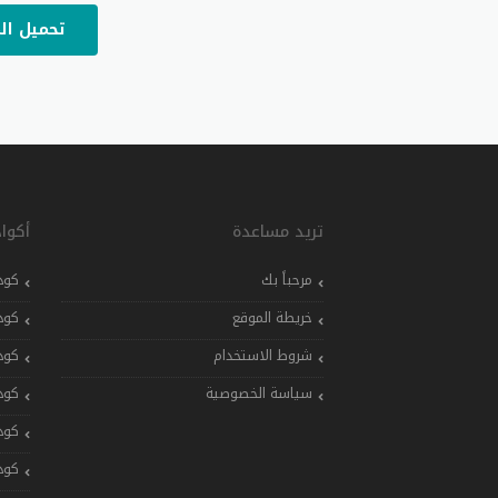
تحميل ال
تريد مساعدة
أكوا
مرحباً بك
كود
خريطة الموقع
كود
شروط الاستخدام
كود
سياسة الخصوصية
كود
كود
كود