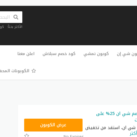
الأكثر بحثاً:
كو
تخطي
إلى
ون شي إن
كوبون نمشي
كود خصم سبلاش
اعلن معنا
المحتوى
الكوبونات المح
أقوى كود خصم شي ان 25% على
ت
NNN
عرض الكوبون
شي ان، استفد من تخفيض
أكثر
No Expires