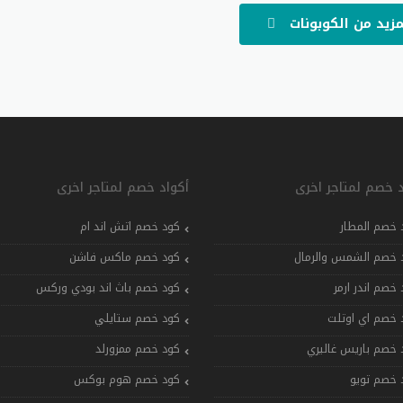
مزيد من الكوبونات
د خصم لمتاجر اخرى
أكواد خصم لمتاجر اخرى
 خصم المطار
كود خصم اتش اند ام
 خصم الشمس والرمال
كود خصم ماكس فاشن
 خصم اندر ارمر
كود خصم باث اند بودي وركس
 خصم اي اوتلت
كود خصم ستايلي
 خصم باريس غاليري
كود خصم ممزورلد
 خصم تويو
كود خصم هوم بوكس