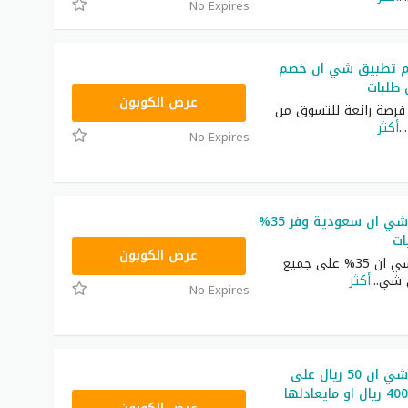
No Expires
م تطبيق شي ان خصم
NNN
عرض الكوبون
رصة رائعة للتسوق من
...
أكثر
No Expires
كوبون خصم شي ان سعودية وفر 35%
ات
NNN
عرض الكوبون
كوبون خصم شي ان 35% على جميع
ى شي
...
أكثر
No Expires
كوبون خصم شي ان 50 ريال على
طلبيات فوق 400 ريال او مايعادلها