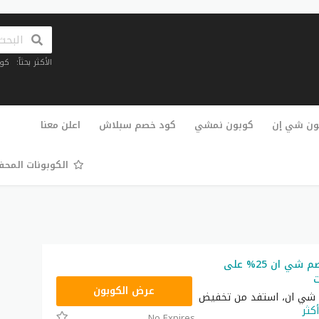
الأكثر بحثاً:
كو
تخطي
إلى
ون شي إن
كوبون نمشي
كود خصم سبلاش
اعلن معنا
المحتوى
الكوبونات المح
أقوى كود خصم شي ان 25% على
ت
NNN
عرض الكوبون
شي ان، استفد من تخفيض
أكثر
No Expires