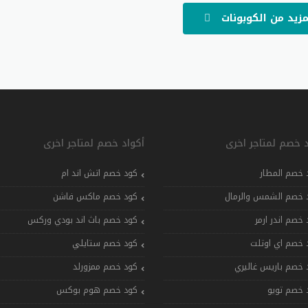
مزيد من الكوبونات
د خصم لمتاجر اخرى
أكواد خصم لمتاجر اخرى
 خصم المطار
كود خصم اتش اند ام
 خصم الشمس والرمال
كود خصم ماكس فاشن
 خصم اندر ارمر
كود خصم باث اند بودي وركس
 خصم اي اوتلت
كود خصم ستايلي
 خصم باريس غاليري
كود خصم ممزورلد
 خصم تويو
كود خصم هوم بوكس