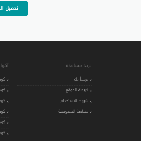
تحميل ال
تريد مساعدة
أكوا
مرحباً بك
كود
خريطة الموقع
كود
شروط الاستخدام
كود
سياسة الخصوصية
كود
كود
كود