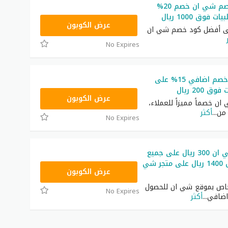
أفضل كود خصم شي ان خصم 20%
فوق 1000 ريال
HM11
عرض الكوبون
لى أفضل كود خصم شي ان
No Expires
كود شي ان خصم اضافي 15% على
 200 ريال
NNN
عرض الكوبون
ن خصماً مميزاً للعملاء،
من
...
أكثر
No Expires
كود خصم شي ان 300 ريال على جميع
المنتجات فوق 1400 ريال على متجر شي
NNN
عرض الكوبون
اص بموقع شي ان للحصول
No Expires
اضافي
...
أكثر