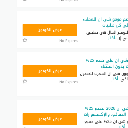
م موقع شي ان للعملاء
NNN
عرض الكوبون
توفير المال هي تطبيق
ي إن
...
أكثر
No Expires
كوبون خصم شي ان على خصم 25%
ت بدون استتناء
NNN
عرض الكوبون
ون شي ان المغرب للحصول
افي
...
أكثر
No Expires
رمز ترويجي شي ان 2026 لخصم 25%
 الحقائب، والإكسسوارات
NNN
عرض الكوبون
أكبر كود خصم شي ان 25% على جميع
...
أكثر