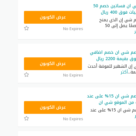
كود خصم شي ان فساتين خصم 50
فوق 400 ريال
HM11
عرض الكوبون
 شي إن الذي يمنح
المتسوقين خصمًا يصل إلى 50
No Expires
صم شي ان خصم اضافي
NNN
عرض الكوبون
 إن الشهير للموضة أحدث
مة
...
أكثر
No Expires
أحدث كود خصم شي ان 15% على عند
 من الموقع شي ان
NNN
عرض الكوبون
أحدث كود خصم شي ان 15% على عند
No Expires