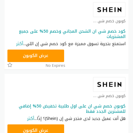
كوبون خصم شي ان كوبون
كود خصم شي ان الشحن المجاني وخصم 50% على جميع
المشتريات
استمتع بتجربة تسوق مميزة مع كود خصم شي إن اللي
...
أكثر
BSMONICS
عرض الكوبون
No Expires
كوبون خصم شي ان كوبون
كوبون خصم شي ان على اول طلبية تخفيض 50% إضافي
للمشترين الجدد فقط
هل أنت عميل جديد لدى متجر شي إن (Shein)؟ إذًا
...
أكثر
NNN
عرض الكوبون