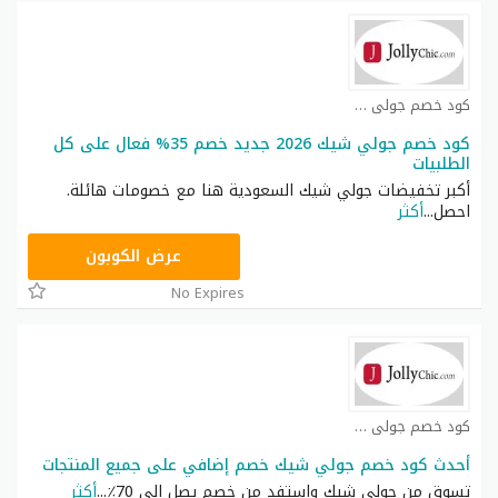
كود خصم جولي شيك كوبون
كود خصم جولي شيك 2026 جديد خصم 35% فعال على كل
الطلبيات
أكبر تخفيضات جولي شيك السعودية هنا مع خصومات هائلة.
احصل
...
أكثر
JLC32
عرض الكوبون
No Expires
كود خصم جولي شيك كوبون
أحدث كود خصم جولي شيك خصم إضافي على جميع المنتجات
تسوق من جولي شيك واستفد من خصم يصل إلى 70٪
...
أكثر