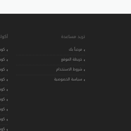
تريد مساعدة
أكوا
مرحباً بك
كود
خريطة الموقع
كود
شروط الاستخدام
كود
سياسة الخصوصية
كود
كود
كود
كود
كود
كود