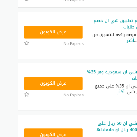
م تطبيق شي ان خصم
NNN
عرض الكوبون
رصة رائعة للتسوق من
...
أكثر
No Expires
كوبون خصم شي ان سعودية وفر 35%
ات
NNN
عرض الكوبون
كوبون خصم شي ان 35% على جميع
ى شي
...
أكثر
No Expires
كوبون خصم شي ان 50 ريال على
طلبيات فوق 400 ريال او مايعادلها
NNN
عرض الكوبون