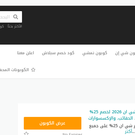
الأكثر بحثاً:
كو
تخطي
إلى
ون شي إن
كوبون نمشي
كود خصم سبلاش
اعلن معنا
المحتوى
الكوبونات المح
رمز ترويجي شي ان 2026 لخصم 25%
 الحقائب، والإكسسوارات
NNN
عرض الكوبون
أكبر كود خصم شي ان 25% على جميع
...
أكثر
No Expires