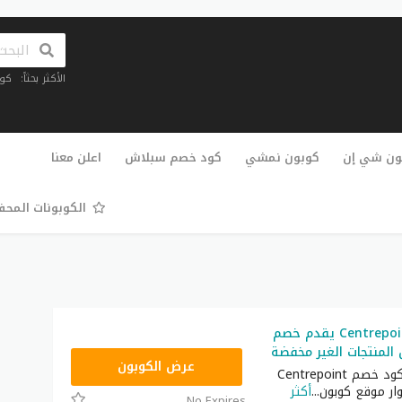
الأكثر بحثاً:
كو
تخطي
إلى
ون شي إن
كوبون نمشي
كود خصم سبلاش
اعلن معنا
المحتوى
الكوبونات المح
كود خصم Centrepoint يقدم خصم
AA65
عرض الكوبون
استخدم الآن كود خصم Centrepoint
ار موقع كوبون
...
أكثر
No Expires