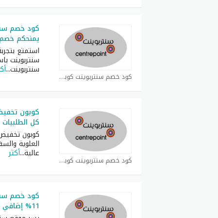
يمنحكم خصم 16% للعملاء الج
استمتع بتجرب
سنتربوينت با
سنتربوينت
...
أكث
كود خصم سنتربوينت كوبون
كوبون تخفيض
كل الطلبيات
كوبون تخفيض 
العلوية والسف
عالية
...
أكثر
كود خصم سنتربوينت كوبون
11% إضافي على جميع الطلبيات