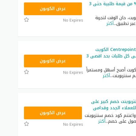
طلب وفر 16% من قيمة طلبية حتى 3
ASMA
عرض الكوبون
ويت، حان الوقت لتجربة
No Expires
بر تطبيق
...
أكثر
كوبون خصم Centrepoint الكويت
خصم 11% على كل طلبات بحد اقصى 3
ASMAR
عرض الكوبون
لكويت أصبح أسهل ومستمراً
No Expires
 سنتربوينت
...
أكثر
ربوينت خصم كبير على
للعملاء الجدد وقدامى
ASMAR
عرض الكوبون
 واغتنم كود خصم سنتربوينت
...
أكثر
No Expires