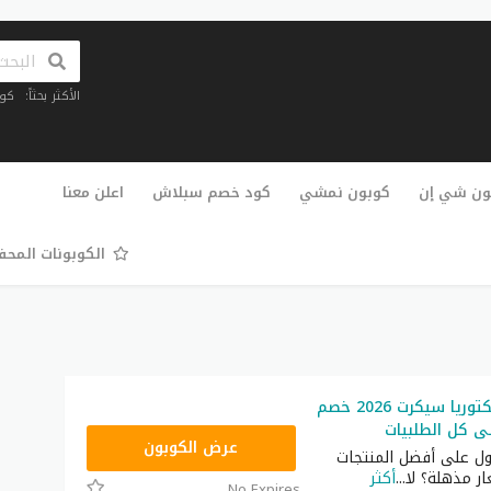
الأكثر بحثاً:
كو
تخطي
إلى
ون شي إن
كوبون نمشي
كود خصم سبلاش
اعلن معنا
المحتوى
الكوبونات المح
كود خصم فيكتوريا سيكرت 2026 خصم
ZZN7
عرض الكوبون
ول على أفضل المنتجات
ار مذهلة؟ لا
...
أكثر
No Expires