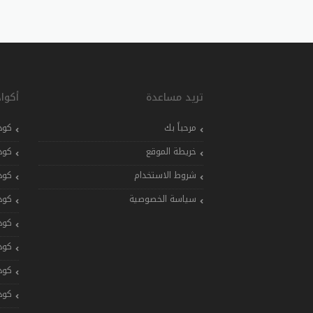
تريد مساعدة
أكوا
مرحباً بك
كود
خريطة الموقع
كود
شروط الاستخدام
كود
سياسة الخصوصية
كود
كود
كود
كود
كود