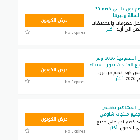
أقوى كود خصم نون دايلي خصم 30
بقالة وغيرها
RRF9
عرض الكوبون
ضل خصومات والتخفيضات
تصل الى أزيد
...
أكثر
No Expires
كود خصم نون السعودية 2026 وفر
RRF24
عرض الكوبون
سن كود خصم من نون
20
...
أكثر
No Expires
 المشاهير تخفيض
ميع منتجات شاومي
RRF24
عرض الكوبون
د خصم نون على جميع
ي للحصول
...
أكثر
No Expires