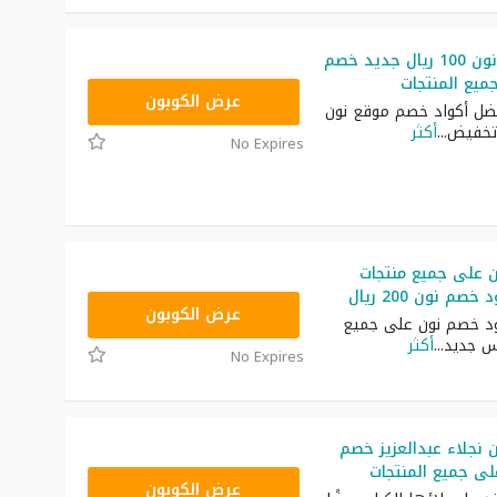
كوبون خصم نون 100 ريال جديد خصم
يع المنتجات
RRF24
عرض الكوبون
ضل أكواد خصم موقع نون
تخفيض
...
أكثر
No Expires
 على جميع منتجات
م نون 200 ريال
RRF9
عرض الكوبون
د خصم نون على جميع
س جديد
...
أكثر
No Expires
نجلاء عبدالعزيز خصم
RRF24
عرض الكوبون