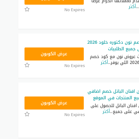
دم لعملائها الكرام عرضًا
...
أكثر
No Expires
أحدث كود خصم نون دكتوره خلود 2026
RRF24
عرض الكوبون
ث عروض نون مع كود خصم
...
أكثر
No Expires
افنان الباتل خصم اضافي
RRF24
عرض الكوبون
افنان الباتل للحصول على
ي على جميع
...
أكثر
No Expires