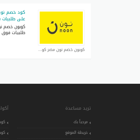
على طلبيات فوق 500
طلبيات فوق 1500
كوبون خصم نون مصر كوبون
تريد مساعدة
أكوا
مرحباً بك
كود
خريطة الموقع
كود