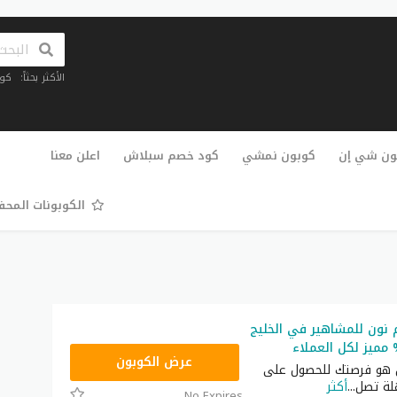
الأكثر بحثاً:
كو
تخطي
إلى
ون شي إن
كوبون نمشي
كود خصم سبلاش
اعلن معنا
المحتوى
الكوبونات المح
نون للمشاهير في الخليج
RRF24
عرض الكوبون
 هو فرصتك للحصول على
ة تصل
...
أكثر
No Expires