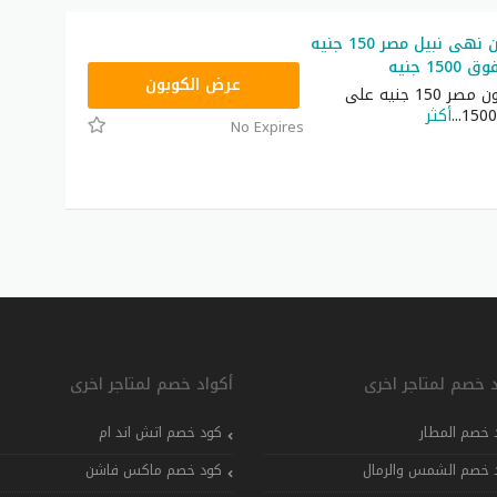
كود خصم نون نهى نبيل مصر 150 جنيه
1 جنيه
RRF24
عرض الكوبون
كوبون خصم نون مصر 150 جنيه على
...
أكثر
No Expires
د خصم لمتاجر اخرى
أكواد خصم لمتاجر اخرى
 خصم المطار
كود خصم اتش اند ام
 خصم الشمس والرمال
كود خصم ماكس فاشن