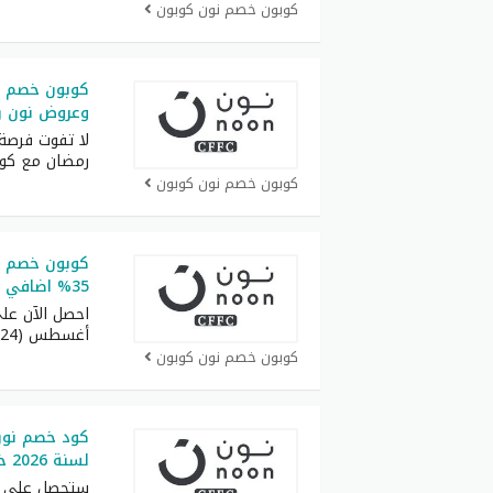
كوبون خصم نون كوبون
وعروض نون رم
لا تفوت فرصة 
رمضان مع كو
كوبون خصم نون كوبون
كوبون خصم 
35% اضافي من قيمة المشتريات
احصل الآن عل
أغسطس (RRF24) واستمتع
كوبون خصم نون كوبون
كود خصم نون 
لسنة 2026 خصم 50% على كل طلبيات