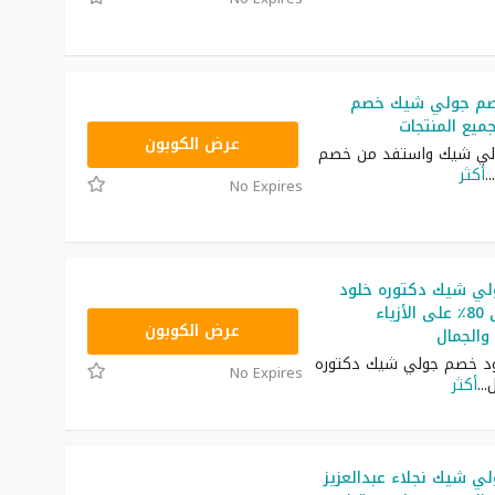
صم جولي شيك خصم
يع المنتجات
CPJ15
عرض الكوبون
ي شيك واستفد من خصم
...
أكثر
No Expires
ي شيك دكتوره خلود
خصومات حتى 80٪ على الأزياء
JLC32
عرض الكوبون
 والجمال
د خصم جولي شيك دكتوره
No Expires
ل
...
أكثر
ي شيك نجلاء عبدالعزيز