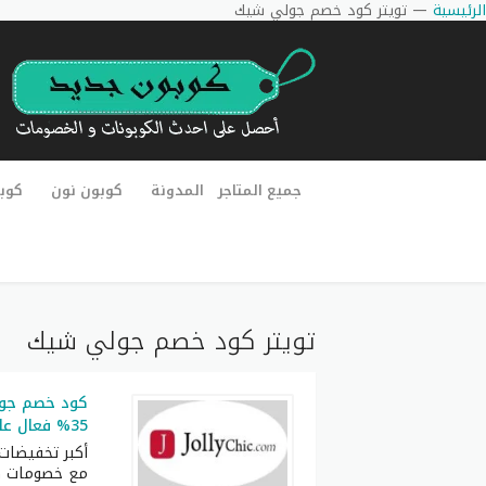
الرئيسية
—
تويتر كود خصم جولي شيك
جميع المتاجر
المدونة
كوبون نون
كوب
تويتر كود خصم جولي شيك
35% فعال على كل الطلبيات
أكبر تخفيضات
مع خصومات ها