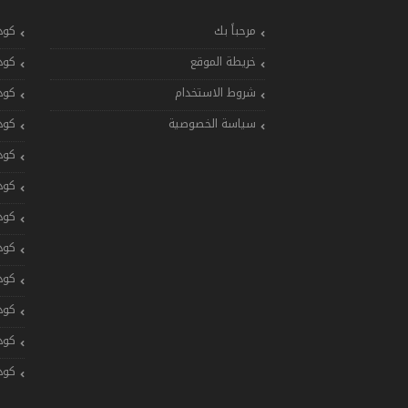
مرحباً بك
كود
خريطة الموقع
كود
شروط الاستخدام
كود
سياسة الخصوصية
كود
كود
كود
كود
كود
كود
كود
كود
كود