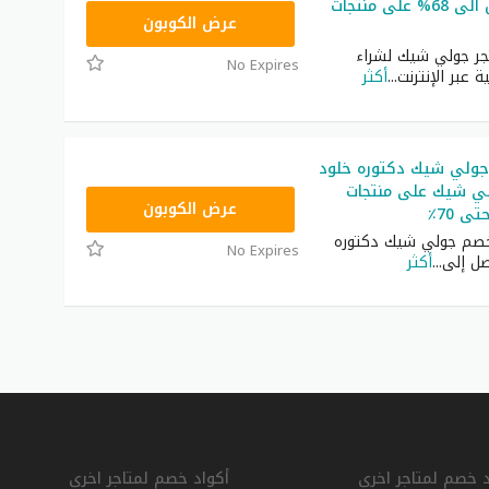
خصومات تصل الى 68% على منتجات
JLC32
عرض الكوبون
ر جولي شيك لشراء
No Expires
ة عبر الإنترنت
...
أكثر
ولي شيك دكتوره خلود
ي شيك على منتجات
CPJ15
عرض الكوبون
ى 70٪
خصم جولي شيك دكتوره
No Expires
صل إلى
...
أكثر
د خصم لمتاجر اخرى
أكواد خصم لمتاجر اخرى