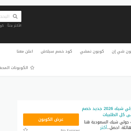
الأكثر بحثاً:
كو
تخطي
إلى
ون شي إن
كوبون نمشي
كود خصم سبلاش
اعلن معنا
المحتوى
الكوبونات المح
كود خصم جولي شيك 2026 جديد خصم
JLC32
عرض الكوبون
 جولي شيك السعودية هنا
ئلة. احصل
...
أكثر
No Expires