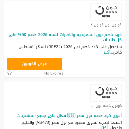
كوبون نون كوبون
كود خصم نون السعودية والامارات لسنة 2026 خصم 50% على
كل طلبيات
ستحصل على كود خصم نون 2026 (RRF24) لشهر أغسطس
كامل
...
أكثر
RRF24
عرض الكوبون
No Expires
كوبون خصم نون كوبون
أقوى كود خصم نون مصر 🇪🇬 فعال على جميع المشتريات
استعد لتجربة تسوق مميزة مع نون مصر (AB473) والخليج
واحصل
...
أكثر