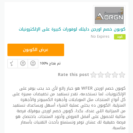
كوبون خصم اورجن دليلك لوفورات كبيرة على الإلكترونيات
No Expires
كود
WFER
عرض الكوبون
100% تم بنجاح
Rate this post
كوبون خصم اورجن WFER هو خيار رائع لأي حد يحب يوفر على
الإلكترونيات. لما تستخدمه، تقدر تستفيد من تخفيضات مميزة على
كل أنواع المنتجات مثل الموبايلات وأجهزة الكمبيوتر والأجهزة
المنزلية. الكوبون ده يخلي عملية الشراء أسهل ويساعدك تستفيد
من الميزانية اللي عندك. بكدا، كوبون خصم اورجن بيوفرلك فرصة
مثالية للحصول على أفضل العروض وأجود المنتجات. باختصار، هو
فرصة حقيقية لك عشان توفر وتستمتع بأحدث التقنيات بأسعار
مناسبة.